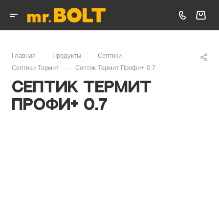
—
—
—
Главная
Продукты
Септики
—
Септики Термит
Септик Термит Профи+ 0.7
Септик Термит
Профи+ 0.7