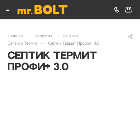
—
—
—
Главная
Продукты
Септики
—
Септики Термит
Септик Термит Профи+ 3.0
Септик Термит
Профи+ 3.0