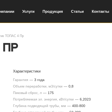
омпании
Услуги
Продукция
Статьи
Контакты
тик ТОПАС 4 Пр
 Пр
Характеристики
Гарантия
—
3 года
Объем переработки, м3/сутки
—
0,8
Пиковый сброс, л
—
175
Потребляемая эл. энергия, кВт/сутки
—
6,2023
Глубина подводящей трубы, мм
—
400-800