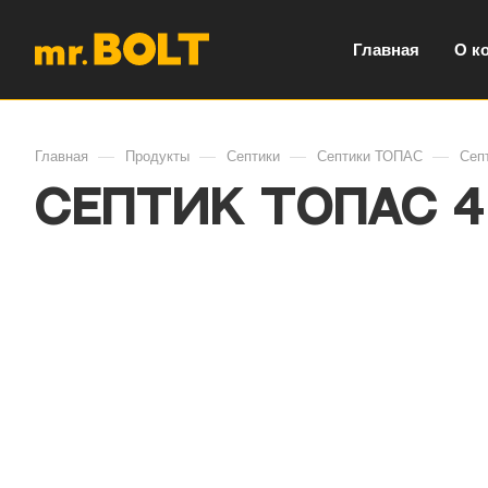
Главная
О к
—
—
—
—
Главная
Продукты
Септики
Септики ТОПАС
Сеп
Септик ТОПАС 4