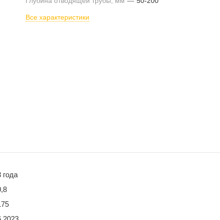
Глубина отводящей трубы, мм
—
50-200
Все характеристики
3 года
0,8
175
6,2023