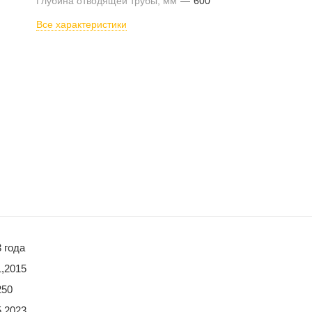
Глубина отводящей трубы, мм
—
600
Все характеристики
3 года
1,2015
250
5,2023