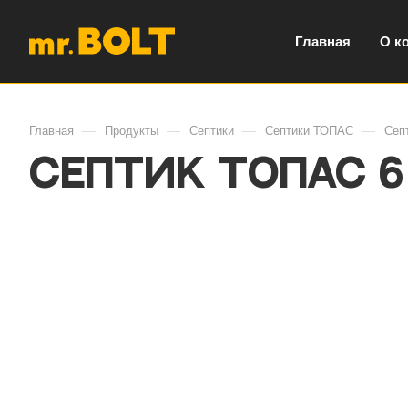
Главная
О к
—
—
—
—
Главная
Продукты
Септики
Септики ТОПАС
Сеп
Септик ТОПАС 6