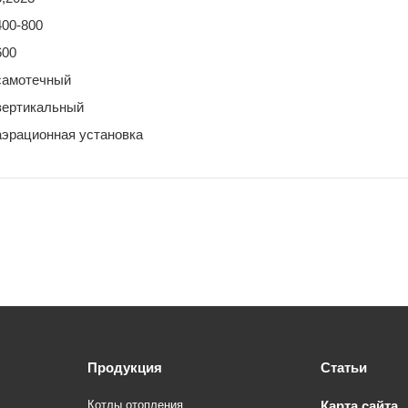
400-800
600
самотечный
вертикальный
аэрационная установка
Продукция
Статьи
Котлы отопления
Карта сайта