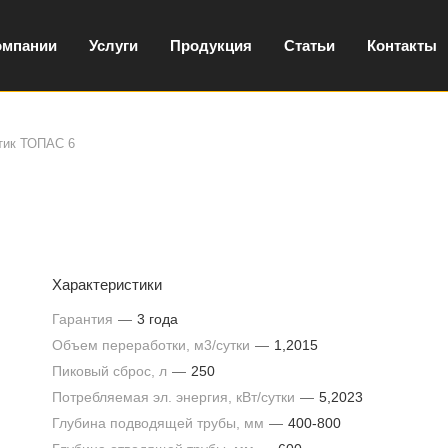
омпании
Услуги
Продукция
Статьи
Контакты
тик ТОПАС 6
Характеристики
Гарантия
—
3 года
Объем переработки, м3/сутки
—
1,2015
Пиковый сброс, л
—
250
Потребляемая эл. энергия, кВт/сутки
—
5,2023
Глубина подводящей трубы, мм
—
400-800