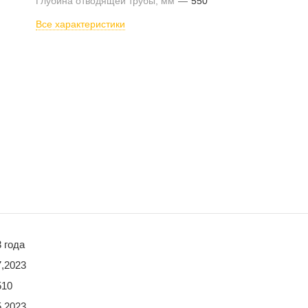
Глубина отводящей трубы, мм
—
550
Все характеристики
3 года
7,2023
510
5,2023