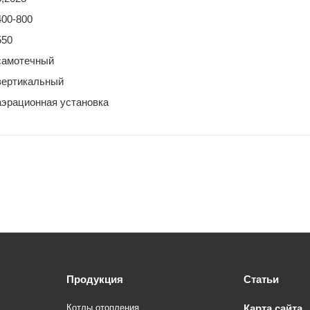
400-800
550
самотечный
вертикальный
аэрационная установка
Продукция
Статьи
Котлы отопления
Карта сайта