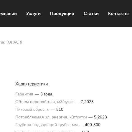
омпании
Услуги
Продукция
Статьи
Контакты
тик ТОПАС 9
Характеристики
Гарантия
—
3 года
Объем переработки, м3/сутки
—
7,2023
Пиковый сброс, л
—
510
Потребляемая эл. энергия, кВт/сутки
—
5,2023
Глубина подводящей трубы, мм
—
400-800