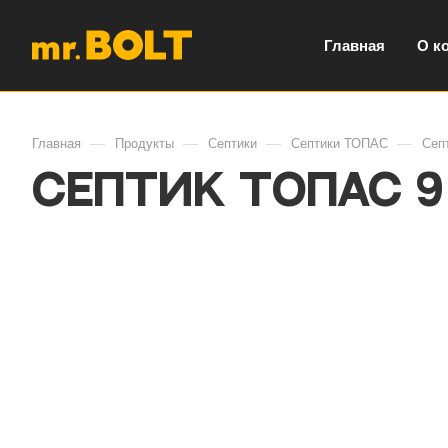
Главная
О к
—
—
—
—
Главная
Продукты
Септики
Септики ТОПАС
Сеп
Септик ТОПАС 9