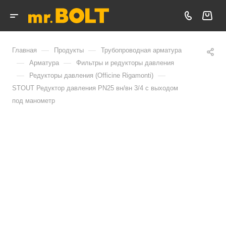
—
—
Главная
Продукты
Трубопроводная арматура
—
—
Арматура
Фильтры и редукторы давления
—
—
Редукторы давления (Officine Rigamonti)
STOUT Редуктор давления PN25 вн/вн 3/4 с выходом
под манометр