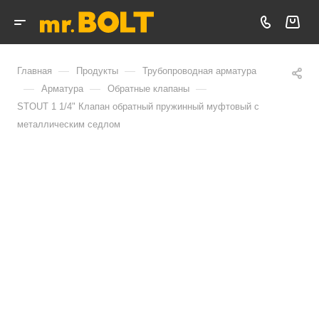
—
—
Главная
Продукты
Трубопроводная арматура
—
—
—
Арматура
Обратные клапаны
STOUT 1 1/4" Клапан обратный пружинный муфтовый с
металлическим седлом