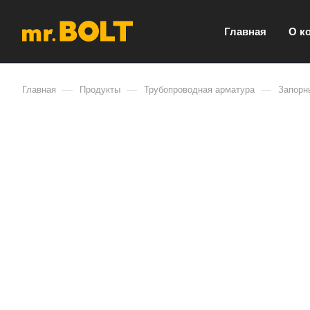
Главная
О к
—
—
—
Главная
Продукты
Трубопроводная арматура
Запорн