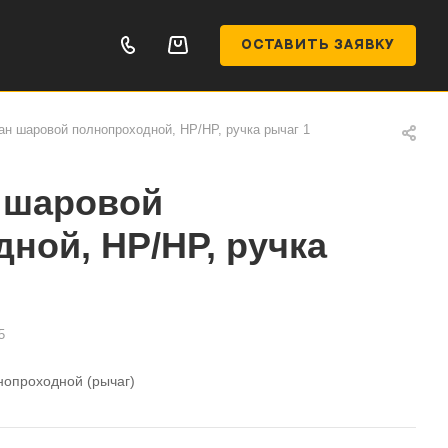
ОСТАВИТЬ ЗАЯВКУ
н шаровой полнопроходной, НР/НР, ручка рычаг 1
 шаровой
ной, НР/НР, ручка
5
нопроходной (рычаг)