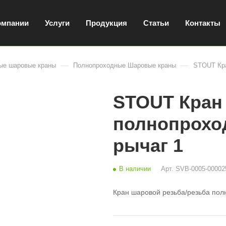
омпании
Услуги
Продукция
Статьи
Контакты
—
—
ые шаровые краны
Полнопроходные Шаровые краны
STOUT Кра
STOUT Кран
полнопроход
рычаг 1
В наличии
Арт.
SVB-0005-00002
Кран шаровой резьба/резьба пол