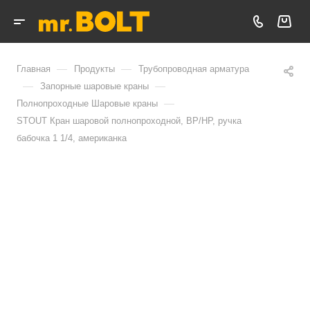
—
—
Главная
Продукты
Трубопроводная арматура
—
—
Запорные шаровые краны
—
Полнопроходные Шаровые краны
STOUT Кран шаровой полнопроходной, ВР/НР, ручка
бабочка 1 1/4, американка