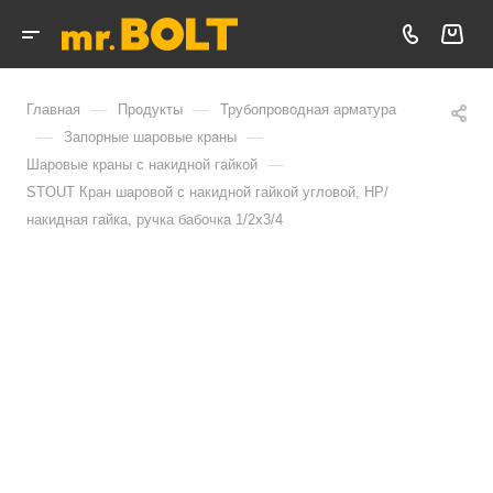
—
—
Главная
Продукты
Трубопроводная арматура
—
—
Запорные шаровые краны
—
Шаровые краны с накидной гайкой
STOUT Кран шаровой с накидной гайкой угловой, НР/
накидная гайка, ручка бабочка 1/2x3/4