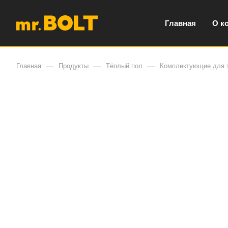
Главная
О к
—
—
—
Главная
Продукты
Тёплый пол
Комплектующие для т