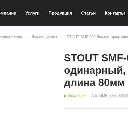
омпании
Услуги
Продукция
Статьи
Контакты
—
—
еплого пола
Дюбель-крюки
STOUT SMF-003 Дюбель-крюк один
STOUT SMF-
одинарный, 
длина 80мм
В наличии
Арт.
SMF-0003-00803