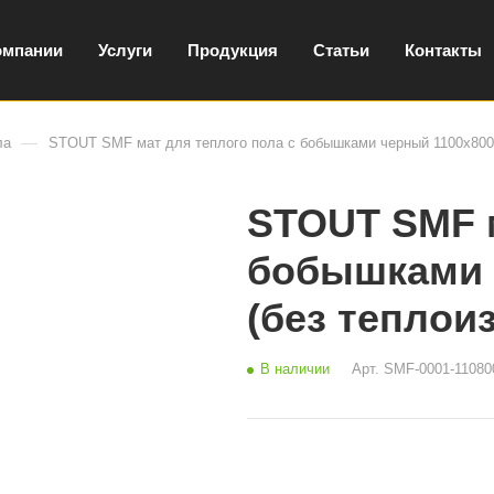
омпании
Услуги
Продукция
Статьи
Контакты
—
ла
STOUT SMF мат для теплого пола с бобышками черный 1100х800
STOUT SMF м
бобышками 
(без теплои
В наличии
Арт.
SMF-0001-11080