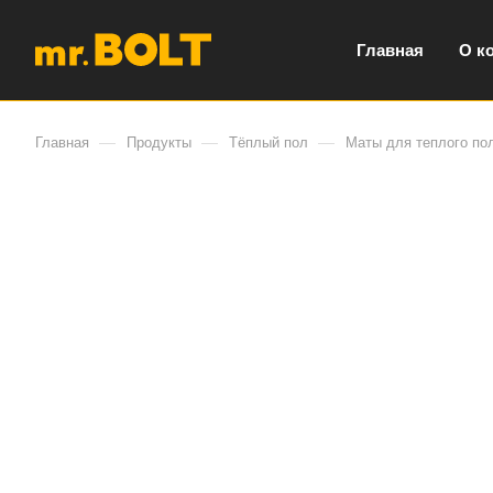
Главная
О к
—
—
—
Главная
Продукты
Тёплый пол
Маты для теплого по