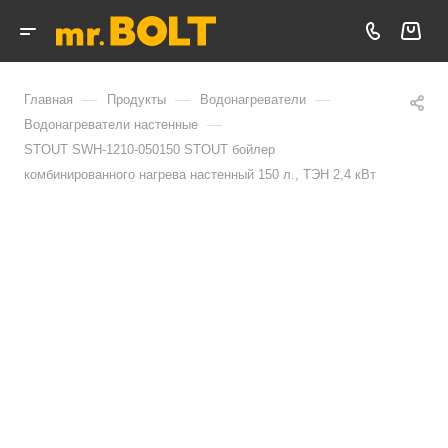
—
—
—
Главная
Продукты
Водонагреватели
—
Водонагреватели настенные
STOUT SWH-1210-050150 STOUT бойлер
комбинированного нагрева настенный 150 л., ТЭН 2,4 кВт